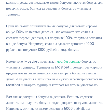
казино предлагает несколько типов бонусов, включая бонусы для
новых игроков, бонусы за депозит и бонусы за участие в
турнирах.
Один из самых привлекательных бонусов для новых игроков –
бонус 100% на первый депозит. Это означает, что если вы
сделаете первый депозит, вы получите 100% от суммы депозита
в виде бонуса. Например, если вы сделаете депозит в 1000
рублей, вы получите 1000 рублей в виде бонуса.
Кроме того, Mostbet предлагает
мостбет зеркало
бонусы за
участие в турнирах. Турниры на Mostbet проходят регулярно и
предлагают игрокам возможность выиграть большие суммы
денег. Для участия в турнирах вам нужно зарегистрироваться на
Mostbet и выбрать турнир, в котором вы хотите участвовать.
Вам также доступны бонусы за депозит. Если вы сделаете
депозит, вы получите бонус в виде процента от суммы депозита.
Например, если вы сделаете депозит в 5000 рублей, вы