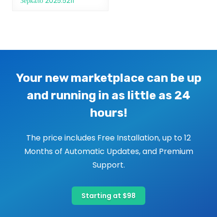
Зеркало 2025.5211
Your new marketplace can be up
and running in as little as 24
hours!
The price includes Free Installation, up to 12
Months of Automatic Updates, and Premium
Support.
Starting at $98