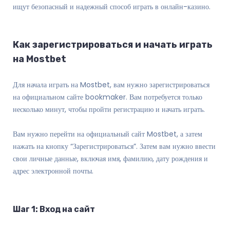
ищут безопасный и надежный способ играть в онлайн-казино.
Как зарегистрироваться и начать играть
на Mostbet
Для начала играть на Mostbet, вам нужно зарегистрироваться
на официальном сайте bookmaker. Вам потребуется только
несколько минут, чтобы пройти регистрацию и начать играть.
Вам нужно перейти на официальный сайт Mostbet, а затем
нажать на кнопку “Зарегистрироваться”. Затем вам нужно ввести
свои личные данные, включая имя, фамилию, дату рождения и
адрес электронной почты.
Шаг 1: Вход на сайт