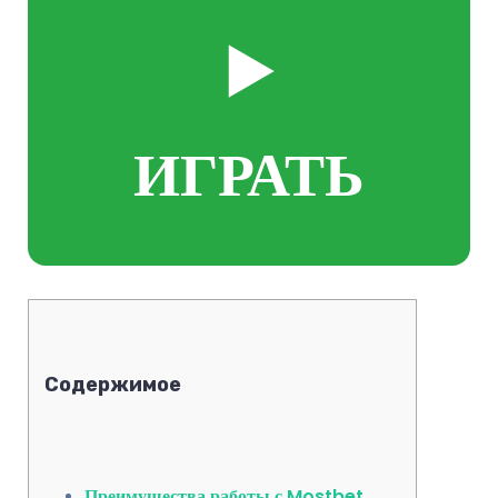
▶️
ИГРАТЬ
Содержимое
Преимущества работы с Mostbet