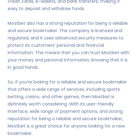
credit cards, e-wallets, and bank transfers, making it
easy to deposit and withdraw funds.
Mostbet also has a strong reputation for being a reliable
and secure bookmaker. The company is licensed and
regulated, and it uses advanced security measures to
protect its customers’ personal and financial
information. This means that you can trust Mostbet with
your money and personal information, knowing that it is
in good hands.
So, if you’re looking for a reliable and secure bookmaker
that offers a wide range of services, including sports
betting, casino, and other games, then Mostbet is
definitely worth considering. With its user-friendly
interface, wide range of payment options, and strong
reputation for being a reliable and secure bookmaker,
Mostbet is a great choice for anyone looking for a new
bookmaker.