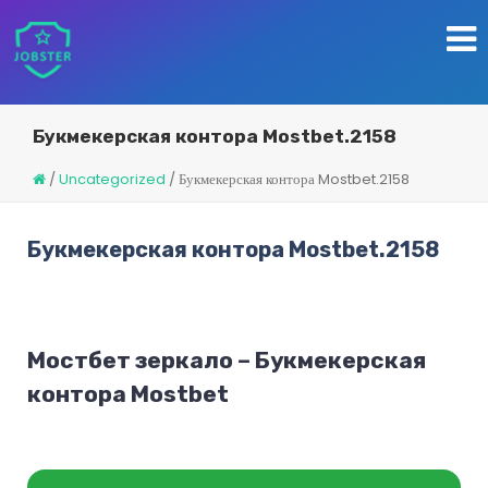
Букмекерская контора Mostbet.2158
/
Uncategorized
/
Букмекерская контора Mostbet.2158
Букмекерская контора Mostbet.2158
Мостбет зеркало – Букмекерская
контора Mostbet