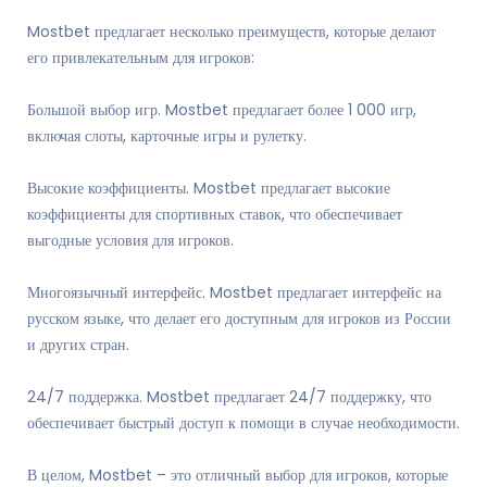
Mostbet предлагает несколько преимуществ, которые делают
его привлекательным для игроков:
Большой выбор игр. Mostbet предлагает более 1 000 игр,
включая слоты, карточные игры и рулетку.
Высокие коэффициенты. Mostbet предлагает высокие
коэффициенты для спортивных ставок, что обеспечивает
выгодные условия для игроков.
Многоязычный интерфейс. Mostbet предлагает интерфейс на
русском языке, что делает его доступным для игроков из России
и других стран.
24/7 поддержка. Mostbet предлагает 24/7 поддержку, что
обеспечивает быстрый доступ к помощи в случае необходимости.
В целом, Mostbet – это отличный выбор для игроков, которые