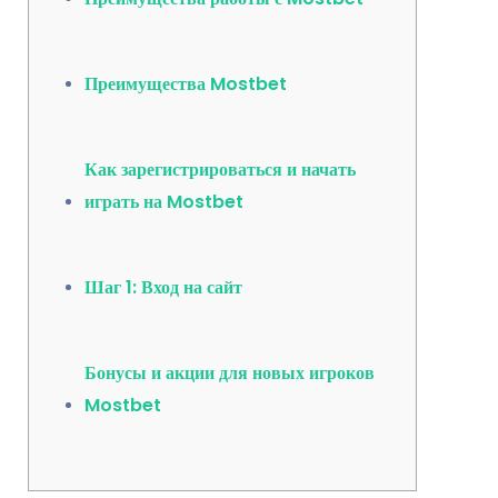
Преимущества Mostbet
Как зарегистрироваться и начать
играть на Mostbet
Шаг 1: Вход на сайт
Бонусы и акции для новых игроков
Mostbet