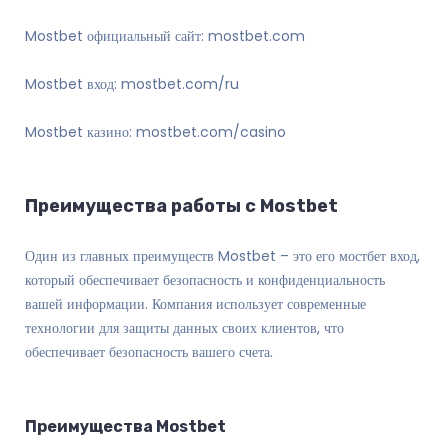
Mostbet официальный сайт: mostbet.com
Mostbet вход: mostbet.com/ru
Mostbet казино: mostbet.com/casino
Преимущества работы с Mostbet
Один из главных преимуществ Mostbet – это его мостбет вход,
который обеспечивает безопасность и конфиденциальность
вашей информации. Компания использует современные
технологии для защиты данных своих клиентов, что
обеспечивает безопасность вашего счета.
Преимущества Mostbet