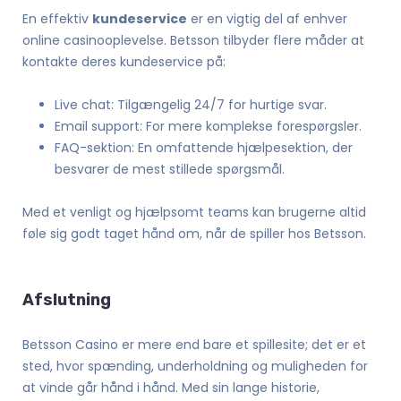
En effektiv
kundeservice
er en vigtig del af enhver
online casinooplevelse. Betsson tilbyder flere måder at
kontakte deres kundeservice på:
Live chat: Tilgængelig 24/7 for hurtige svar.
Email support: For mere komplekse forespørgsler.
FAQ-sektion: En omfattende hjælpesektion, der
besvarer de mest stillede spørgsmål.
Med et venligt og hjælpsomt teams kan brugerne altid
føle sig godt taget hånd om, når de spiller hos Betsson.
Afslutning
Betsson Casino er mere end bare et spillesite; det er et
sted, hvor spænding, underholdning og muligheden for
at vinde går hånd i hånd. Med sin lange historie,