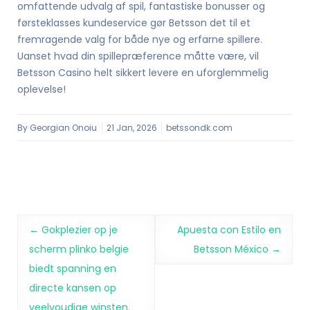
omfattende udvalg af spil, fantastiske bonusser og
førsteklasses kundeservice gør Betsson det til et
fremragende valg for både nye og erfarne spillere.
Uanset hvad din spillepræference måtte være, vil
Betsson Casino helt sikkert levere en uforglemmelig
oplevelse!
By
Georgian Onoiu
21 Jan, 2026
betssondk.com
Post navigation
←
Gokplezier op je
Apuesta con Estilo en
scherm plinko belgie
Betsson México
→
biedt spanning en
directe kansen op
veelvoudige winsten.