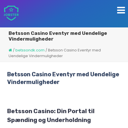
Betsson Casino Eventyr med Uendelige
Vindermuligheder
/
betssondk.com
/
Betsson Casino Eventyr med
Uendelige Vindermuligheder
Betsson Casino Eventyr med Uendelige
Vindermuligheder
Betsson Casino: Din Portal til
Spænding og Underholdning