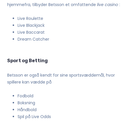
hjemmefra, tilbyder Betsson et omfattende
live casino
:
Live Roulette
Live Blackjack
Live Baccarat
Dream Catcher
Sport og Betting
Betsson er også kendt for sine sportsvæddemål, hvor
spillere kan vædde på
Fodbold
Boksning
Håndbold
Spil på Live Odds