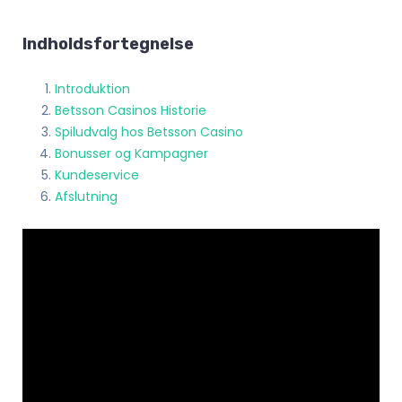
Indholdsfortegnelse
Introduktion
Betsson Casinos Historie
Spiludvalg hos Betsson Casino
Bonusser og Kampagner
Kundeservice
Afslutning